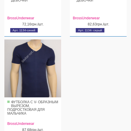
ДЕВОЧКИ
ДЕВОЧКИ
BrossUnderwear
BrossUnderwear
72,16грн./шт.
82,63грн./шт.
Арт. 1134-синий
Арт. 1134- серый
ФУТБОЛКА С V- ОБРАЗНЫМ
ВЫРЕЗОМ,
ПОДРОСТКОВАЯ ДЛЯ
МАЛЬЧИКА
BrossUnderwear
87,68грн./шт.