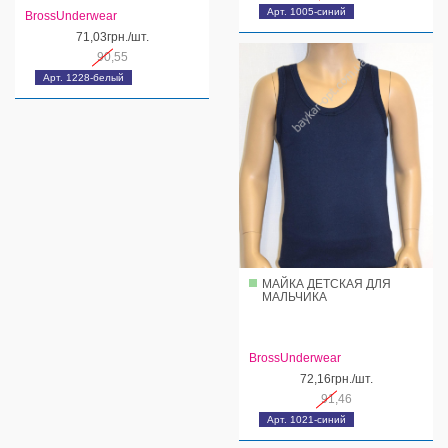
Арт. 1005-синий
BrossUnderwear
71,03грн./шт.
90,55
Арт. 1228-белый
МАЙКА ДЕТСКАЯ ДЛЯ
МАЛЬЧИКА
BrossUnderwear
72,16грн./шт.
91,46
Арт. 1021-синий