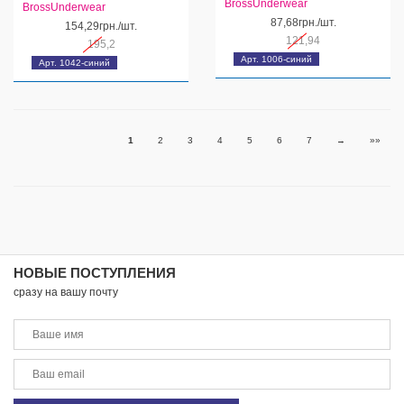
BrossUnderwear
BrossUnderwear
87,68грн./шт.
154,29грн./шт.
121,94
195,2
Арт. 1006-синий
Арт. 1042-синий
1
2
3
4
5
6
7
→
»»
НОВЫЕ ПОСТУПЛЕНИЯ
сразу на вашу почту