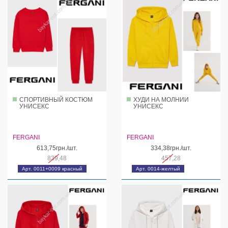
СПОРТИВНЫЙ КОСТЮМ
ХУДИ НА МОЛНИИ
УНИСЕКС
УНИСЕКС
FERGANI
FERGANI
613,75грн./шт.
334,38грн./шт.
839,48
457,28
Арт. 0011+0009 красный
Арт. 0014-желтый