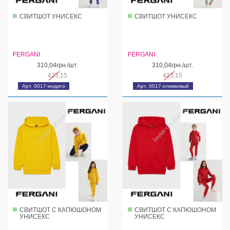
СВИТШОТ УНИСЕКС
СВИТШОТ УНИСЕКС
FERGANI
FERGANI
310,04грн./шт.
310,04грн./шт.
423,15
423,15
Арт. 0017-индиго
Арт. 0017-оливковый
СВИТШОТ С КАПЮШОНОМ
СВИТШОТ С КАПЮШОНОМ
УНИСЕКС
УНИСЕКС