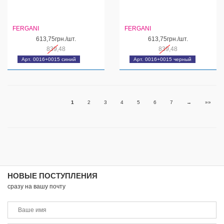
FERGANI
FERGANI
613,75грн./шт.
613,75грн./шт.
839,48
839,48
Арт. 0016+0015 синий
Арт. 0016+0015 черный
1
2
3
4
5
6
7
→
»»
НОВЫЕ ПОСТУПЛЕНИЯ
сразу на вашу почту