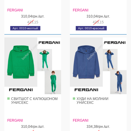
FERGANI
FERGANI
310,04грн./шт.
310,04грн./шт.
423,15
423,15
Арт. 0010-желтый
Арт. 0010-красный
СВИТШОТ С КАПЮШОНОМ
ХУДИ НА МОЛНИИ
УНИСЕКС
УНИСЕКС
FERGANI
FERGANI
310,04грн./шт.
334,38грн./шт.