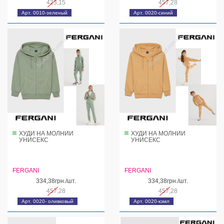
423,15
457,28
Арт. 0010-зеленый
Арт. 0020-синий
ХУДИ НА МОЛНИИ
ХУДИ НА МОЛНИИ
УНИСЕКС
УНИСЕКС
FERGANI
FERGANI
334,38грн./шт.
334,38грн./шт.
457,28
457,28
Арт. 0020- оливковый
Арт. 0020-кэмл