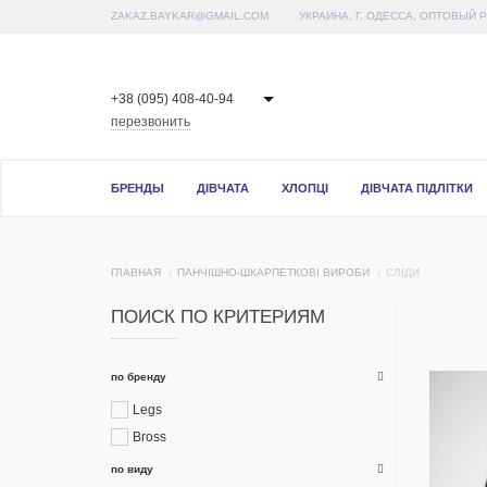
ZAKAZ.BAYKAR@GMAIL.COM
УКРАИНА, Г. ОДЕССА, ОПТОВЫЙ 
+38 (095) 408-40-94
перезвонить
БРЕНДЫ
ДІВЧАТА
ХЛОПЦІ
ДІВЧАТА ПІДЛІТКИ
ГЛАВНАЯ
ПАНЧІШНО-ШКАРПЕТКОВІ ВИРОБИ
СЛІДИ
ПОИСК ПО КРИТЕРИЯМ
по бренду
Legs
Bross
по виду