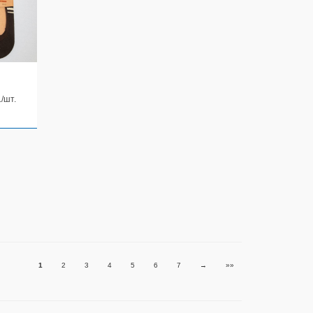
./шт.
1
2
3
4
5
6
7
→
»»