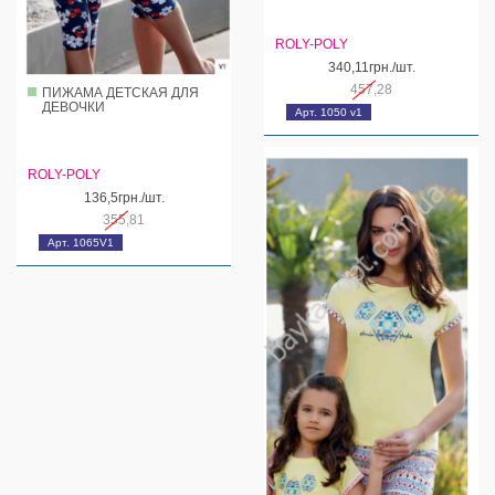
ROLY-POLY
340,11грн./шт.
457,28
ПИЖАМА ДЕТСКАЯ ДЛЯ
ДЕВОЧКИ
Арт. 1050 v1
ROLY-POLY
136,5грн./шт.
355,81
Арт. 1065V1