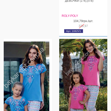
ДЕВОЧКИ (1-4),(5-8)
ROLY-POLY
104,79грн./шт.
328,97
Арт. 1062V1