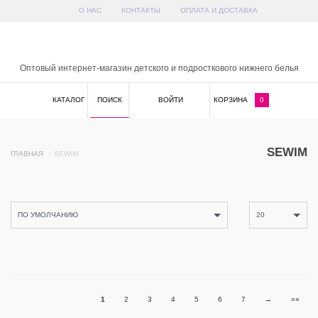
О НАС
КОНТАКТЫ
ОПЛАТА И ДОСТАВКА
x
Оптовый интернет-магазин детского и подросткового нижнего белья
КАТАЛОГ
ПОИСК
ВОЙТИ
КОРЗИНА
0
SEWIM
ГЛАВНАЯ
SEWIM
ПО УМОЛЧАНИЮ
20
1
2
3
4
5
6
7
→
»»