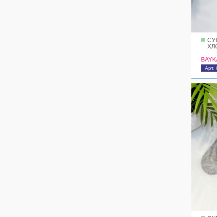
СУ
ХЛ
BAYK
Арт.