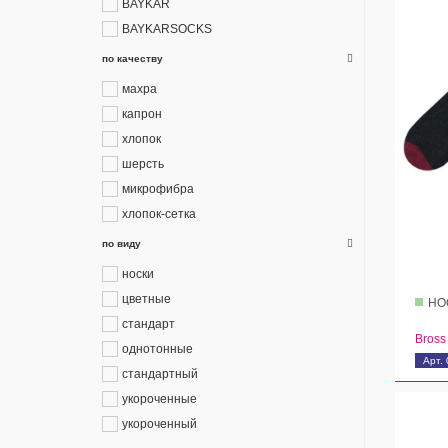
BAYKAR
BAYKARSOCKS
по качеству
махра
капрон
хлопок
шерсть
микрофибра
хлопок-сетка
по виду
носки
цветные
НО
стандарт
Bross
однотонные
Арт.
стандартный
укороченные
укороченный