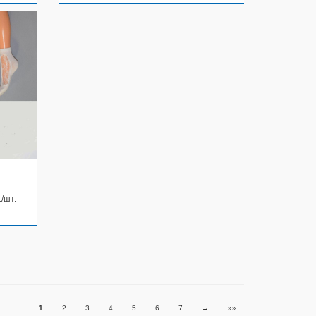
./шт.
1
2
3
4
5
6
7
→
»»