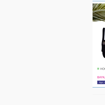
НО
BAYK
Арт.