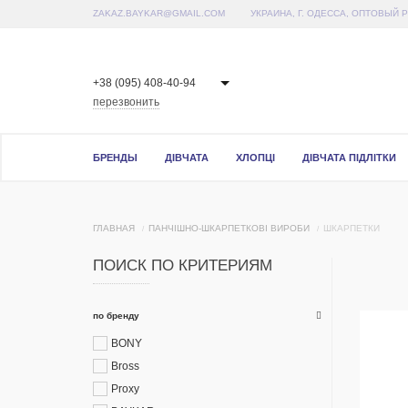
ZAKAZ.BAYKAR@GMAIL.COM
УКРАИНА, Г. ОДЕССА, ОПТОВЫЙ 
+38 (095) 408-40-94
перезвонить
БРЕНДЫ
ДІВЧАТА
ХЛОПЦІ
ДІВЧАТА ПІДЛІТКИ
ГЛАВНАЯ
ПАНЧІШНО-ШКАРПЕТКОВІ ВИРОБИ
ШКАРПЕТКИ
ПОИСК ПО КРИТЕРИЯМ
по бренду
BONY
Bross
Proxy