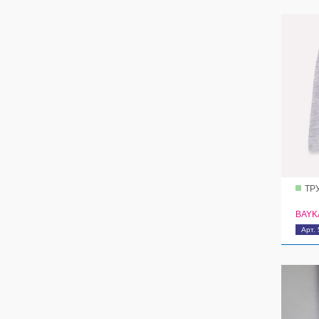
ТР
BAYK
Арт.