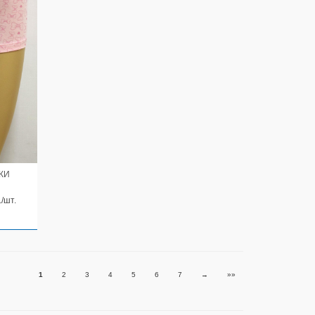
КИ
./шт.
1
2
3
4
5
6
7
→
»»