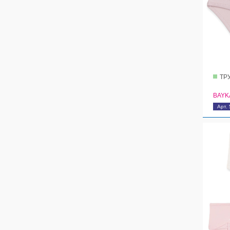
ТР
BAYK
Арт.