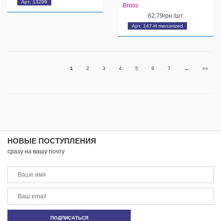
Арт. 13299
Bross
62,79грн./шт.
Арт. 147-Н mercerized
1
2
3
4
5
6
7
→
»»
НОВЫЕ ПОСТУПЛЕНИЯ
сразу на вашу почту