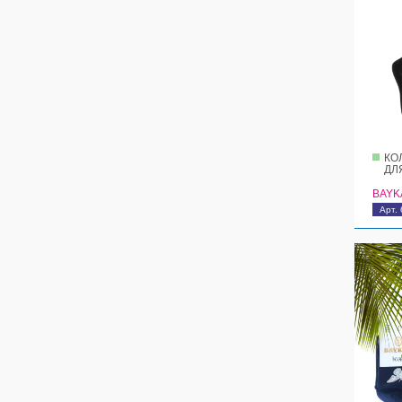
КО
ДЛ
BAYK
Арт. 