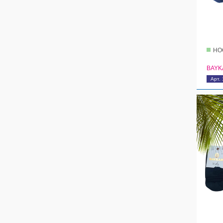
НО
BAYK
Арт.