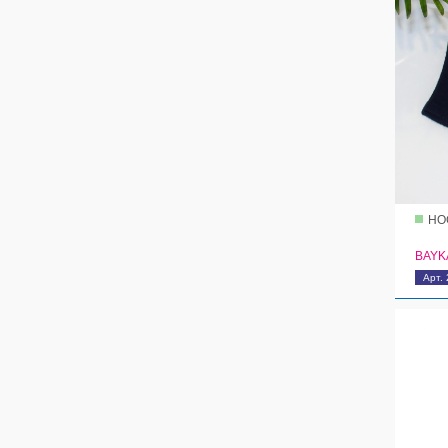
НО
BAYK
Арт.