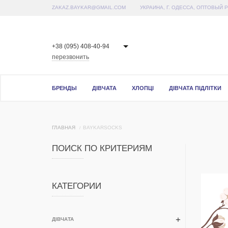
ZAKAZ.BAYKAR@GMAIL.COM
УКРАИНА, Г. ОДЕССА, ОПТОВЫЙ 
+38 (095) 408-40-94
перезвонить
БРЕНДЫ
ДІВЧАТА
ХЛОПЦІ
ДІВЧАТА ПІДЛІТКИ
ГЛАВНАЯ
BAYKARSOCKS
ПОИСК ПО КРИТЕРИЯМ
КАТЕГОРИИ
ДІВЧАТА