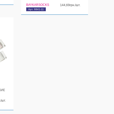
BAYKARSOCKS
144,69грн./шт.
Арт. 6841-11
КИЕ
./шт.