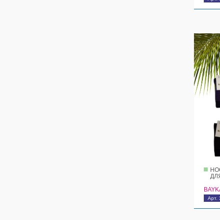
НО
ДЛ
BAYK
Арт.