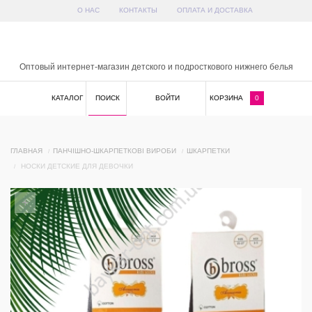
О НАС
КОНТАКТЫ
ОПЛАТА И ДОСТАВКА
x
Оптовый интернет-магазин детского и подросткового нижнего белья
КАТАЛОГ
ПОИСК
ВОЙТИ
КОРЗИНА
0
ГЛАВНАЯ
ПАНЧІШНО-ШКАРПЕТКОВІ ВИРОБИ
ШКАРПЕТКИ
НОСКИ ДЕТСКИЕ ДЛЯ ДЕВОЧКИ
+